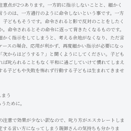
注意点が2つあります。一方的に指示しないことと、細かく
言うのは、一方通行のように命令しないという事です。一方
、子どももそうです。命令されると影で反対のことをしたく
か。命令されるとその命令に返って背きたくなるものです。
細かく指示をしてしまうと、考える余地がなくなり、ただ言
ケースの場合、応用が利かず、再度細かい指示が必要になっ
「次からはどうする？」と聞くようにしてください。子ども
れば叱られることもなく平和に過ごしていけて慣れてしまえ
する子どもや失敗を怖れず行動する子どもは生まれてきませ
しまう
らうために。
の注意で効果が少ない訳なので、叱り方がエスカレートしま
定する言い方になってしまう親御さんの気持ちも分かりま