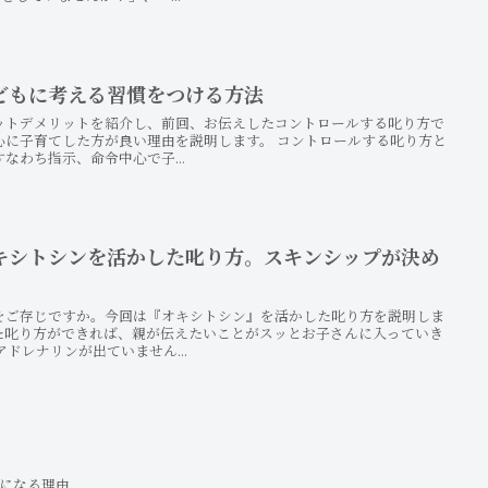
どもに考える習慣をつける方法
ットデメリットを紹介し、前回、お伝えしたコントロールする叱り方で
心に子育てした方が良い理由を説明します。 コントロールする叱り方と
なわち指示、命令中心で子...
キシトシンを活かした叱り方。スキンシップが決め
をご存じですか。今回は『オキシトシン』を活かした叱り方を説明しま
た叱り方ができれば、親が伝えたいことがスッとお子さんに入っていき
ドレナリンが出ていません...
になる理由