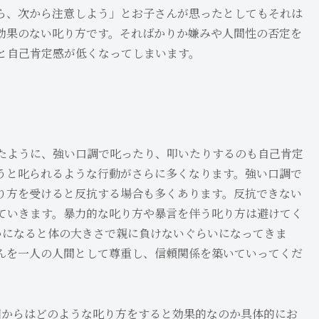
ら、次から注意しよう」とお子さんが思ったとしてもそれは
効果のない叱り方です。そればかりか嫌みや人間性の否定を
と自己肯定感が低くなってしまいます。
たように、強い口調で叱ったり、叩いたりするのも自己肯定
うと叱られるような行動がさらに多くなります。強い口調で
り方を受けると反抗する場合も多くあります。反抗できない
ていきます。暴力的な叱り方や暴言を伴う叱り方は避けてく
いになると体の大きさで親に負けないぐらいになってきま
んを一人の人間として尊重し、信頼関係を築いていってくだ
回からはどのような叱り方をすると効果的なのか具体的にお