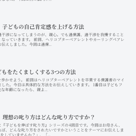
、子どもの自己肯定感を上げる方法
過干渉になってしまうのが、親心。でも過保護、過干渉を我慢すること
くなっていきます。 前回、ヘリコプターペアレントやカーリングペアレ
伝えしました。今回は過保...
どもをたくましくする3つの方法
を歩かせよう。 前回はヘリコプターペアレントを卒業する保護者のマイ
した。今日は具体的な方法をお伝えしていきます。 1番目は子どもフ
な年齢になったら、親よ...
、理想の叱り方はどんな叱り方ですか？
と『子どもを伸ばす叱り方』シリーズの4回目です。今回はお母さん、
れば、どんな叱り方をされたいですかということをテーマにお伝えしま
をしていませんか？」、「...