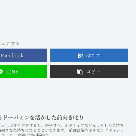
シェアする
Facebook
はてブ
LINE
コピー
るドーパミンを活かした前向き叱り
活かした叱り方をすると、親子共々、ネガティブなどんよりした気持ち
前向きな気持ちになることができます。 前回は脳内ホルモン『オキシト
ました。今回は別の脳内ホ...