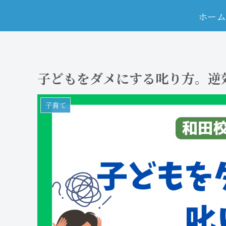
ホー
子どもをダメにする叱り方。逆
子育て