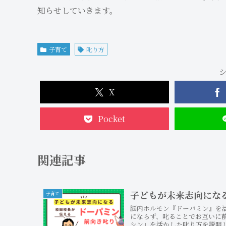
知らせしていきます。
子育て
叱り方
X
Pocket
関連記事
子どもが未来志向にな
子育て
脳内ホルモン『ドーパミン』を
にならず、叱ることでお互いに
シン』を活かした叱り方を説明し