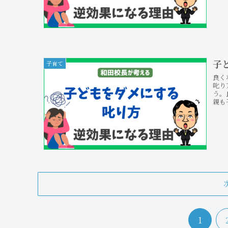
子
子育て
良く
叱り
う。
親も
1