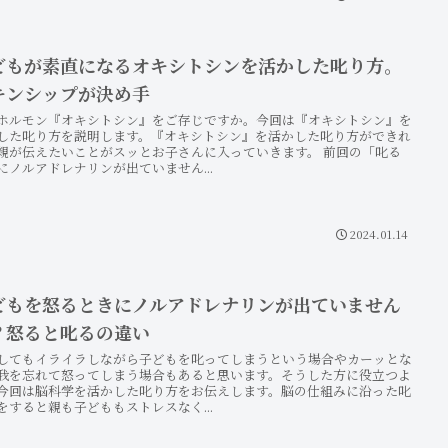
どもが素直になるオキシトシンを活かした叱り方。
キンシップが決め手
ホルモン『オキシトシン』をご存じですか。今回は『オキシトシン』を
した叱り方を説明します。『オキシトシン』を活かした叱り方ができれ
親が伝えたいことがスッとお子さんに入っていきます。 前回の「叱る
にノルアドレナリンが出ていません...
2024.01.14
どもを怒るときにノルアドレナリンが出ていません
？怒ると叱るの違い
してもイライラしながら子どもを叱ってしまうという場合やカーッとな
我を忘れて怒ってしまう場合もあると思います。そうした方に役立つよ
今回は脳科学を活かした叱り方をお伝えします。脳の仕組みに沿った叱
をすると親も子どももストレスなく...