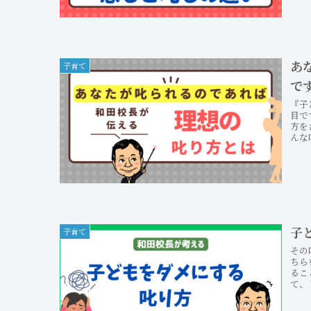
あ
子育て
で
『子
目で
方を
んな
子
子育て
その
ちら
るこ
て、