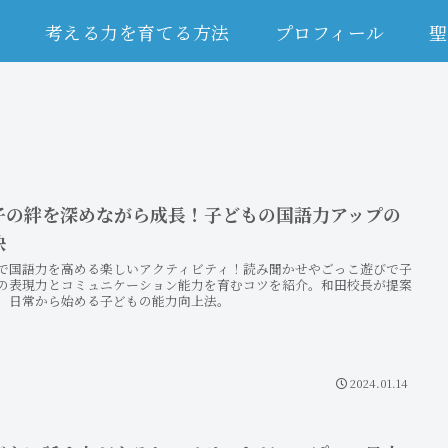
ム
考える力を育てる方法
プロフィール
聖
子の絆を深めながら成長！子どもの国語力アップの
訣
で国語力を高める楽しいアクティビティ！読み聞かせやごっこ遊びで子
の表現力とコミュニケーション能力を育むコツを紹介。和田校長が提案
、日常から始める子どもの能力向上法。
2024.01.14