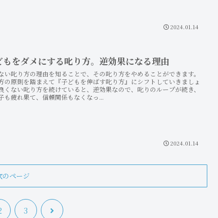
2024.01.14
どもをダメにする叱り方。逆効果になる理由
ない叱り方の理由を知ることで、その叱り方をやめることができます。
方の原則を踏まえて『子どもを伸ばす叱り方』にシフトしていきましょ
良くない叱り方を続けていると、逆効果なので、叱りのループが続き、
子も疲れ果て、信頼関係もなくなっ...
2024.01.14
次のページ
次
2
3