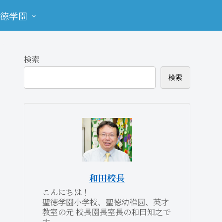
徳学園
検索
検索
和田校長
こんにちは！
聖徳学園小学校、聖徳幼稚園、英才
教室の元 校長園長室長の和田知之で
す。