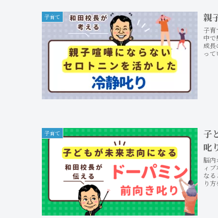
親
子育て
子育
中で
成長
って
子
子育て
叱
脳内
ィブ
なる
り方