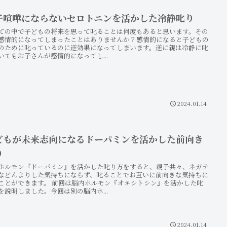
子喧嘩にならないセロトニンを活かした冷静叱り
ての中で子どもの将来を思って叱ることは何度もあると思います。その
感情的になってしまったことはありませんか？感情的になると子どもの
のために叱っているのに逆効果になってしまいます。逆に親は冷静に叱
いてもお子さんが感情的になってし...
2024.01.14
どもが未来志向になるドーパミンを活かした前向き
り
ホルモン『ドーパミン』を活かした叱り方をすると、親子共々、ネガテ
などんよりした気持ちにならず、叱ることでお互いに前向きな気持ちに
ことができます。 前回は脳内ホルモン『オキシトシン』を活かした叱
を説明しました。今回は別の脳内ホ...
2024.01.14