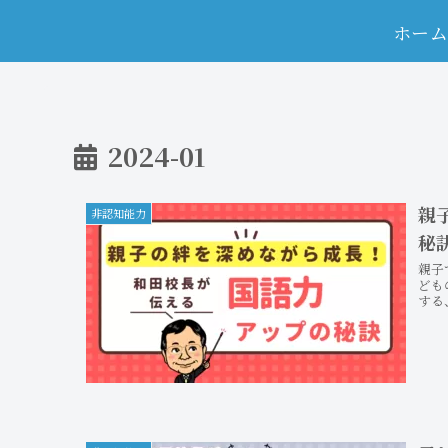
ホー
2024-01
親
非認知能力
秘
親子
ども
する