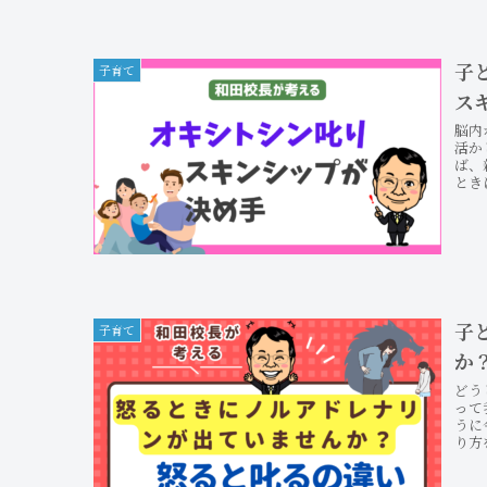
子
子育て
ス
脳内
活か
ば、
とき
子
子育て
か
どう
って
うに
り方