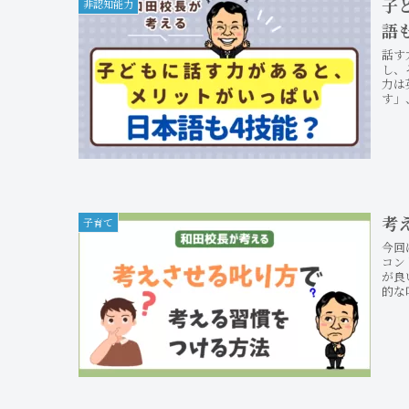
子
非認知能力
語
話す
し、
力は
す」
考
子育て
今回
コン
が良
的な